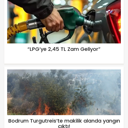
“LPG’ye 2,45 TL Zam Geliyor”
Bodrum Turgutreis’te makilik alanda yangın
çıktı!