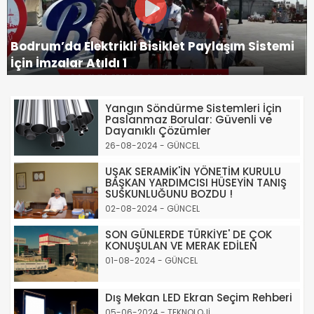
Bodrum’da Elektrikli Bisiklet Paylaşım Sistemi
İçin İmzalar Atıldı 1
Yangın Söndürme Sistemleri İçin
Paslanmaz Borular: Güvenli ve
Dayanıklı Çözümler
26-08-2024 - GÜNCEL
UŞAK SERAMİK'İN YÖNETİM KURULU
BAŞKAN YARDIMCISI HÜSEYİN TANIŞ
SUSKUNLUĞUNU BOZDU !
02-08-2024 - GÜNCEL
SON GÜNLERDE TÜRKİYE' DE ÇOK
KONUŞULAN VE MERAK EDİLEN
01-08-2024 - GÜNCEL
Dış Mekan LED Ekran Seçim Rehberi
05-06-2024 - TEKNOLOJİ