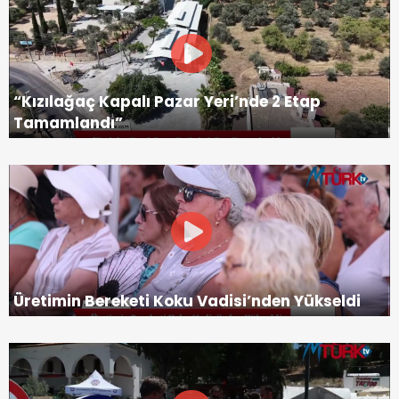
“Kızılağaç Kapalı Pazar Yeri’nde 2 Etap
Tamamlandı”
Üretimin Bereketi Koku Vadisi’nden Yükseldi